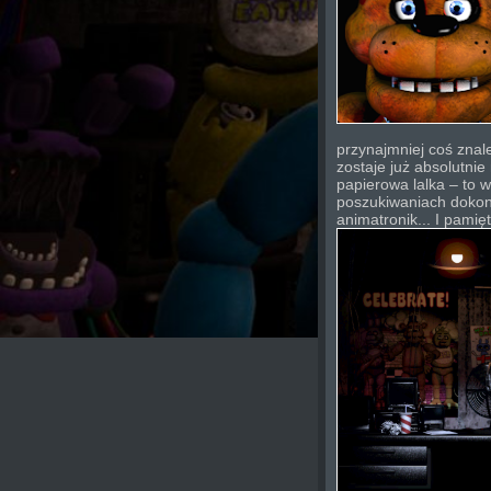
przynajmniej coś znale
zostaje już absolutnie 
papierowa lalka – to w
poszukiwaniach dokon
animatronik... I pamięt