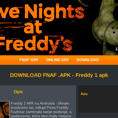
FNAF GRY
ONLINE GRY
DOWNLOAD
DOWNLOAD FNAF .APK - Freddy 1 apk
Opis
Ads
Freddy 1 APK na Androida - Minęło
trzydzieści lat, odkąd Pizza Freddy
Fazbear zamknęła swoje podwoje, a
wydarzenia, które tam miały miejsce,