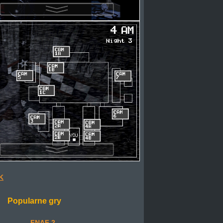
K
Popularne gry
FNAF 2