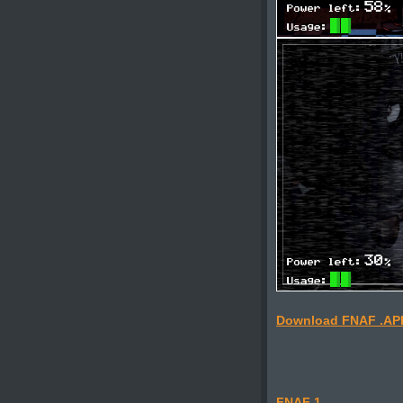
Download FNAF .AP
FNAF 1